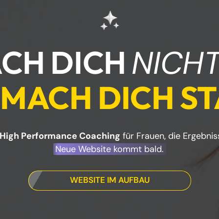
CH DICH 
NICH
 
MACH 
DICH 
S
High Performance Coaching
Neue 
Website 
kommt 
bald.
WEBSITE IM AUFBAU