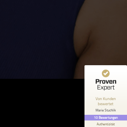
Kundenbewertungen und Erfahrungen zu
Marie Stuchlik
%
100
SEHR GUT
Empfehlungen auf
ProvenExpert.com
5,00
/
4,93
10
Bewertungen auf ProvenExpert.com
Profil ansehen
Erfahren Sie mehr über dieses Bewertungssiegel
Von Kunden
bewertet
Anonym
5,00
Marie Stuchlik
Maries Kurs enthält alles was man wissen
10
Bewertungen
muss. Gerade in der heutigen Social Media
Welt wird man stark verun...
Authentizität