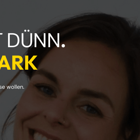
T
DÜNN
TARK